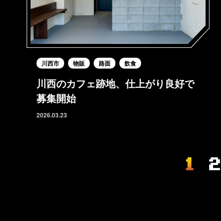
川西市
物販
路面
飲食
川西のカフェ跡地、仕上がり良好で
募集開始
2026.03.23
1
2