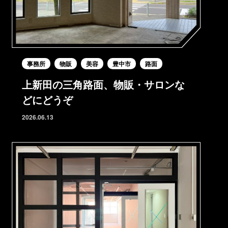
事務所
物販
美容
豊中市
路面
上新田の三角路面、物販・サロンな
どにどうぞ
2026.06.13