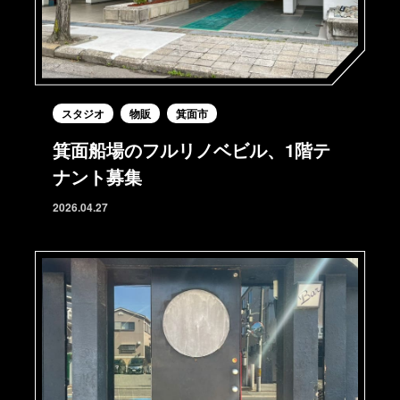
スタジオ
物販
箕面市
箕面船場のフルリノベビル、1階テ
ナント募集
2026.04.27