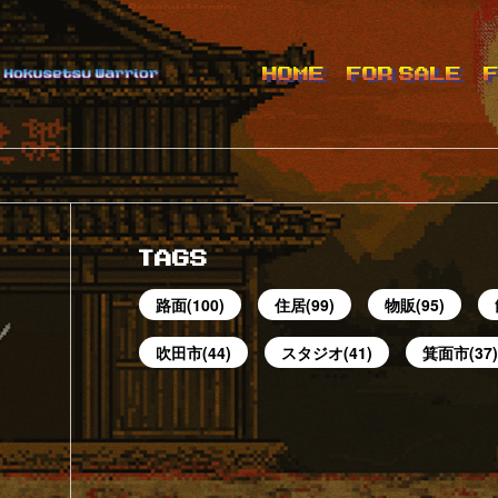
HOME
FOR SALE
TAGS
路面(100)
住居(99)
物販(95)
吹田市(44)
スタジオ(41)
箕面市(37