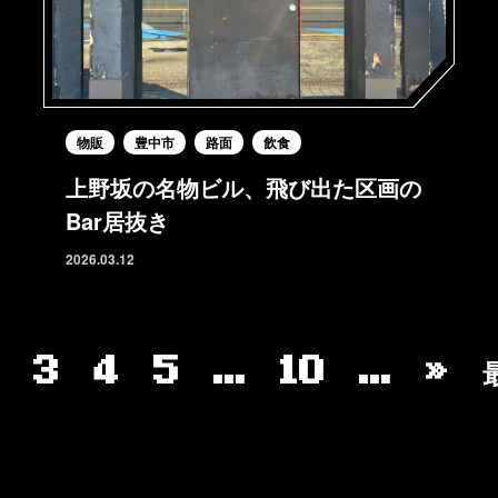
物販
豊中市
路面
飲食
上野坂の名物ビル、飛び出た区画の
Bar居抜き
2026.03.12
3
4
5
...
10
...
»