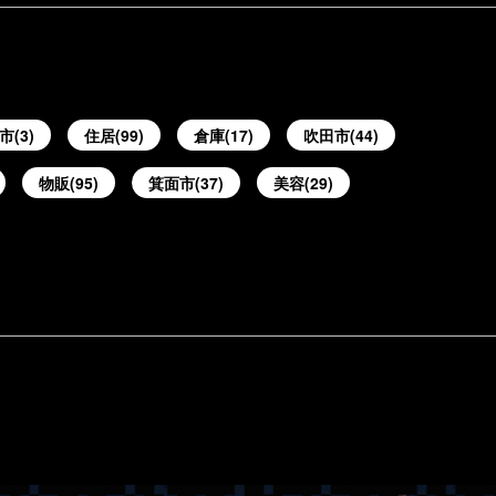
市(3)
住居(99)
倉庫(17)
吹田市(44)
物販(95)
箕面市(37)
美容(29)