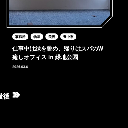
事務所
物販
美容
豊中市
仕事中は緑を眺め、帰りはスパのW
癒しオフィス in 緑地公園
2026.03.6
最後 »