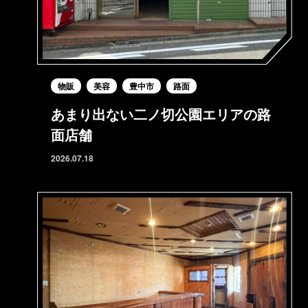
物販
美容
豊中市
路面
あまり出ない二ノ切公園エリアの路
面店舗
2026.07.18