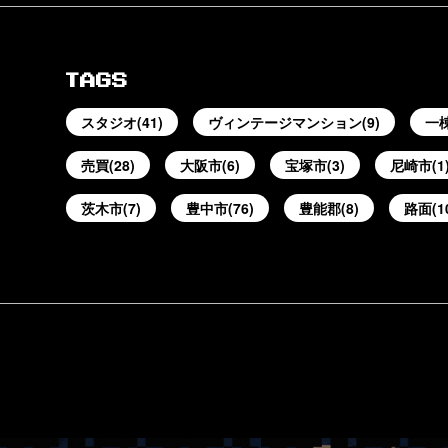
TAGS
スタジオ(41)
ヴィンテージマンション(9)
一棟
売買(28)
大阪市(6)
宝塚市(3)
尼崎市(1
茨木市(7)
豊中市(76)
豊能郡(8)
路面(1