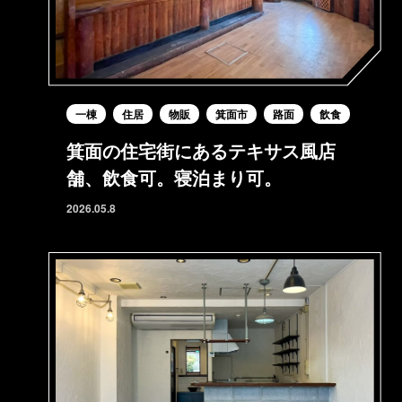
一棟
住居
物販
箕面市
路面
飲食
箕面の住宅街にあるテキサス風店
舗、飲食可。寝泊まり可。
2026.05.8