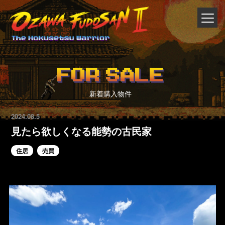
FOR SALE
新着購入物件
2024.08.5
見たら欲しくなる能勢の古民家
住居
売買