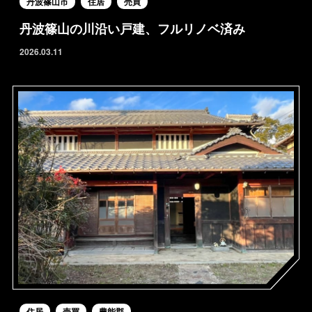
丹波篠山市
住居
売買
丹波篠山の川沿い戸建、フルリノベ済み
2026.03.11
住居
売買
豊能郡