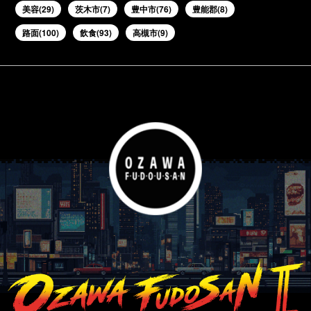
美容(29)
茨木市(7)
豊中市(76)
豊能郡(8)
路面(100)
飲食(93)
高槻市(9)