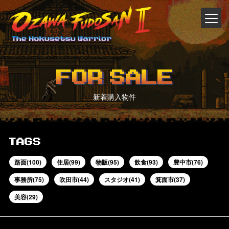
FOR SALE
新着購入物件
TAGS
路面(100)
住居(99)
物販(95)
飲食(93)
豊中市(76)
事務所(75)
吹田市(44)
スタジオ(41)
箕面市(37)
美容(29)