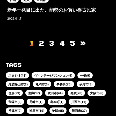
新年一発目に出た、能勢のお買い得古民家
2026.01.7
1
2
3
4
5
»
TAGS
スタジオ(41)
ヴィンテージマンション(9)
一棟(9)
丹波篠山市(2)
亀岡市(6)
事務所(75)
伊丹市(3)
住居(99)
倉庫(17)
吹田市(44)
売買(28)
大阪市(6)
宝塚市(3)
尼崎市(1)
島本町(1)
川西市(11)
摂津市(2)
池田市(19)
物販(95)
箕面市(37)