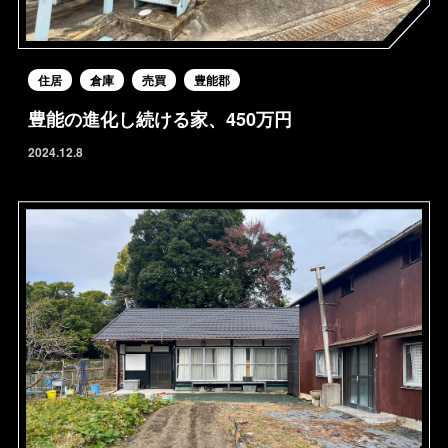
住居
倉庫
売買
豊能郡
豊能の進化し続ける家、450万円
2024.12.8