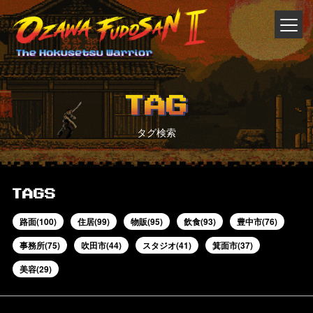
TAG
タグ検索
TAGS
路面(100)
住居(99)
物販(95)
飲食(93)
豊中市(76)
事務所(75)
吹田市(44)
スタジオ(41)
箕面市(37)
美容(29)