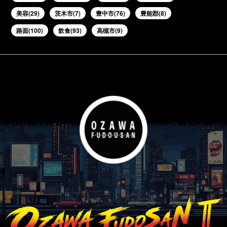
美容(29)
茨木市(7)
豊中市(76)
豊能郡(8)
路面(100)
飲食(93)
高槻市(9)