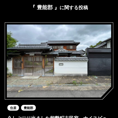
『 豊能郡 』
に関する投稿
住居
豊能郡