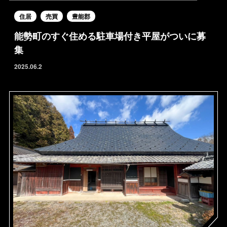
FOR RENT
住居
売買
豊能郡
BLOG
ABOUT
能勢町のすぐ住める駐車場付き平屋がついに募
CONTACT
集
2025.06.2