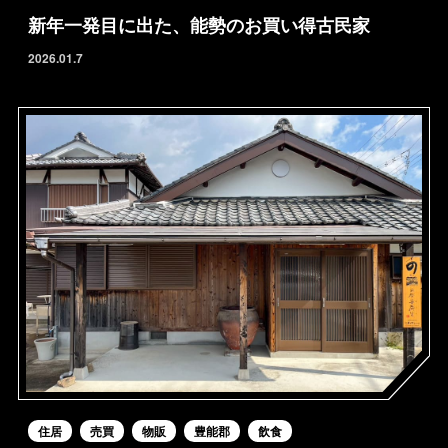
新年一発目に出た、能勢のお買い得古民家
2026.01.7
住居
売買
物販
豊能郡
飲食