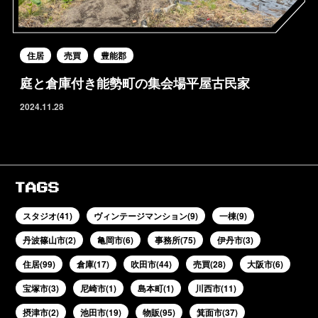
住居
売買
豊能郡
庭と倉庫付き能勢町の集会場平屋古民家
2024.11.28
TAGS
スタジオ(41)
ヴィンテージマンション(9)
一棟(9)
丹波篠山市(2)
亀岡市(6)
事務所(75)
伊丹市(3)
住居(99)
倉庫(17)
吹田市(44)
売買(28)
大阪市(6)
宝塚市(3)
尼崎市(1)
島本町(1)
川西市(11)
摂津市(2)
池田市(19)
物販(95)
箕面市(37)