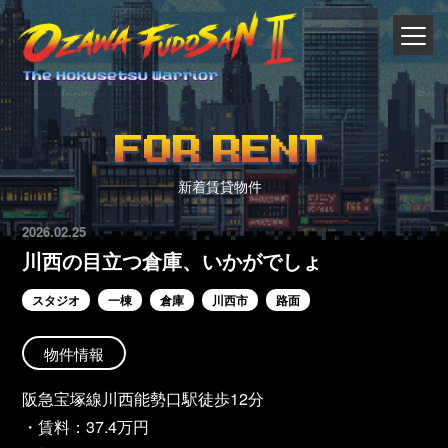
FOR RENT
新着賃貸物件
2026.02.25
川西の目立つ倉庫、いかがでしょ
スタジオ
一棟
倉庫
川西市
路面
物件情報
阪急宝塚線川西能勢口駅徒歩12分
・賃料：37.4万円