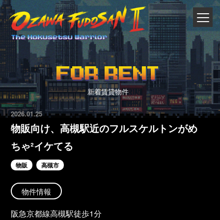
FOR RENT
新着賃貸物件
2026.01.25
物販向け、高槻駅近のフルスケルトンがめ
ちゃ²イケてる
物販
高槻市
物件情報
阪急京都線高槻駅徒歩1分