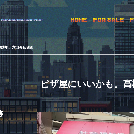
HOME
FOR SALE
屋跡地、窓口多め路面
ピザ屋にいいかも。高
跡