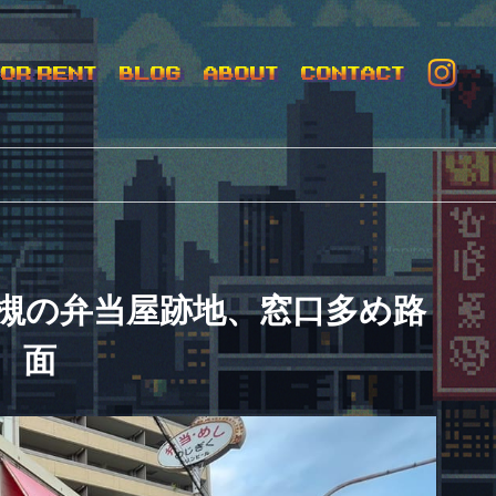
FOR RENT
BLOG
ABOUT
CONTACT
槻の弁当屋跡地、窓口多め路
面