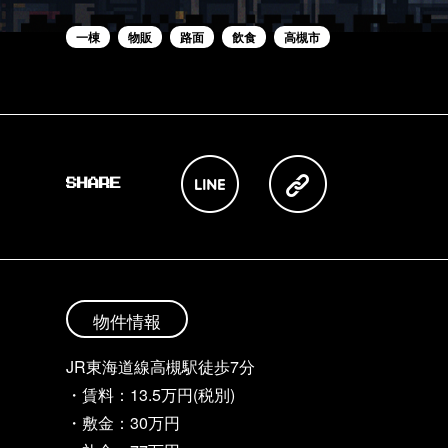
一棟
物販
路面
飲食
高槻市
物件情報
JR東海道線高槻駅徒歩7分
・賃料：13.5万円(税別)
・敷金：30万円