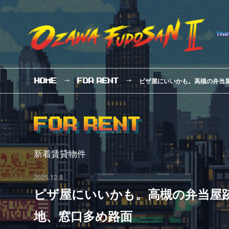
ピザ屋にいいかも。高槻の弁当
HOME
FOR
RENT
FOR RENT
新着賃貸物件
2025.12.8
ピザ屋にいいかも。高槻の弁当屋
地、窓口多め路面