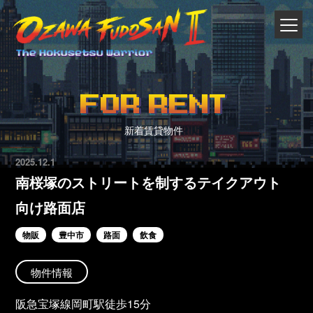
FOR RENT
新着賃貸物件
2025.12.1
南桜塚のストリートを制するテイクアウト
向け路面店
物販
豊中市
路面
飲食
物件情報
阪急宝塚線岡町駅徒歩15分