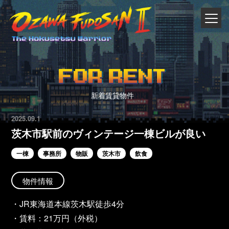
FOR RENT
新着賃貸物件
2025.09.1
茨木市駅前のヴィンテージ一棟ビルが良い
一棟
事務所
物販
茨木市
飲食
物件情報
・JR東海道本線茨木駅徒歩4分
・賃料：21万円（外税）