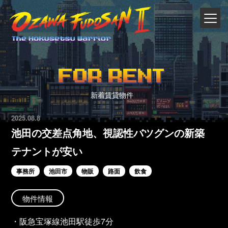
FOR RENT
新着賃貸物件
2025.08.8
池田の交差点角地、視認性バツグンの新築
テナントが安い
事務所
池田市
物販
路面
飲食
物件情報
・阪急宝塚線池田駅徒歩7分