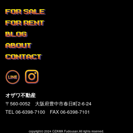
FOR SALE
FOR RENT
BLOG
ABOUT
CONTACT
オザワ不動産
〒560-0052 大阪府豊中市春日町2-6-24
TEL
06-6398-7100
FAX 06-6398-7101
copyright© 2024 OZAWA Fudousan.All rights reserved.