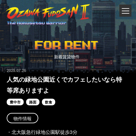
FOR RENT
新着賃貸物件
2025.07.26
人気の緑地公園近くでカフェしたいなら特
等席ありますよ
豊中市
路面
飲食
物件情報
・北大阪急行緑地公園駅徒歩3分