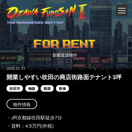
FOR RENT
新着賃貸物件
2025.01.31
開業しやすい吹田の商店街路面テナント3坪
吹田市
物販
路面
飲食
物件情報
・JR京都線吹田駅徒歩7分
・賃料：4.5万円(外税)