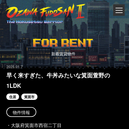
FOR RENT
新着賃貸物件
2025.01.7
早く来すぎた、牛丼みたいな箕面萱野の
1LDK
住居
箕面市
物件情報
・大阪府箕面市西宿二丁目