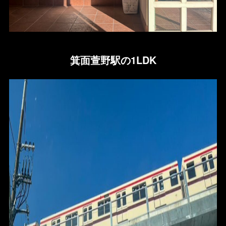
箕面萱野駅の1LDK