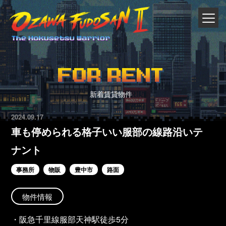
FOR RENT
新着賃貸物件
2024.09.17
車も停められる格子いい服部の線路沿いテ
ナント
事務所
物販
豊中市
路面
物件情報
・阪急千里線服部天神駅徒歩5分