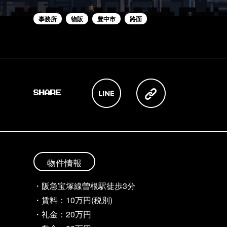
事務所
物販
豊中市
路面
物件情報
・阪急宝塚線曽根駅徒歩3分
・賃料：10万円(税別)
・礼金：20万円