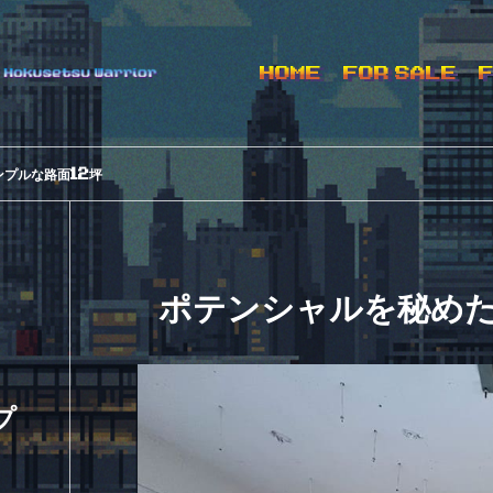
HOME
FOR SALE
ンプルな路面
坪
12
ポテンシャルを秘めた
プ