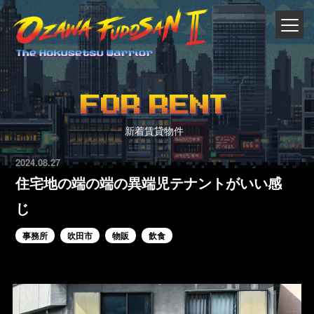
FOR RENT
新着賃貸物件
2024.08.27
住宅地の端の端の異端児テナントがいい感
じ
事務所
吹田市
物販
飲食