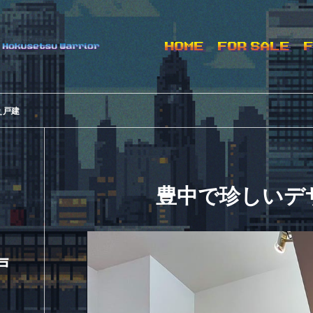
HOME
FOR SALE
ぇ戸建
豊中で珍しいデ
戸