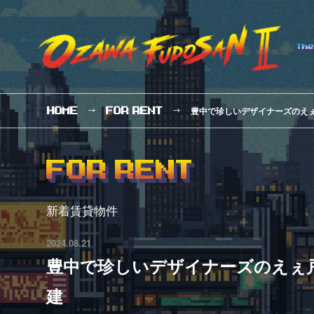
豊中で珍しいデザイナーズのえ
HOME
FOR
RENT
FOR RENT
新着賃貸物件
2024.08.21
豊中で珍しいデザイナーズのえぇ
建