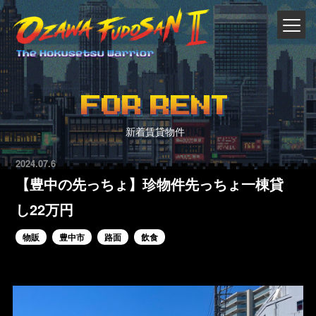
FOR RENT
新着賃貸物件
2024.07.6
【豊中の先っちょ】珍物件先っちょ一棟貸
し22万円
物販
豊中市
路面
飲食