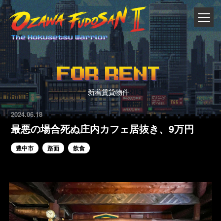
FOR RENT
新着賃貸物件
2024.06.18
最悪の場合死ぬ庄内カフェ居抜き、9万円
豊中市
路面
飲食