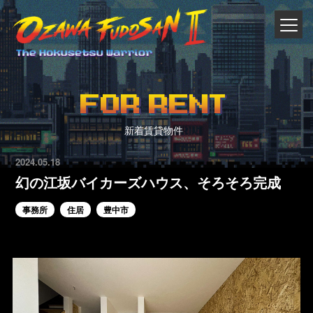
FOR RENT
新着賃貸物件
2024.05.18
幻の江坂バイカーズハウス、そろそろ完成
事務所
住居
豊中市