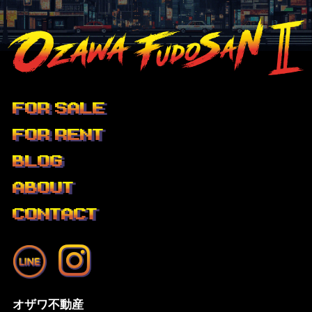
FOR SALE
FOR RENT
BLOG
ABOUT
CONTACT
オザワ不動産