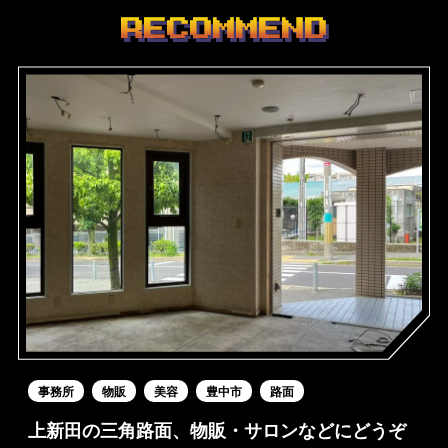
RECOMMEND
事務所
物販
美容
豊中市
路面
上新田の三角路面、物販・サロンなどにどうぞ